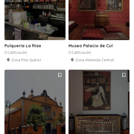
3
Pulquería La Risa
Museo Palacio de Cul
0 Calificación
0 Calificación
Zona Pino Suárez
Zona Alameda Central