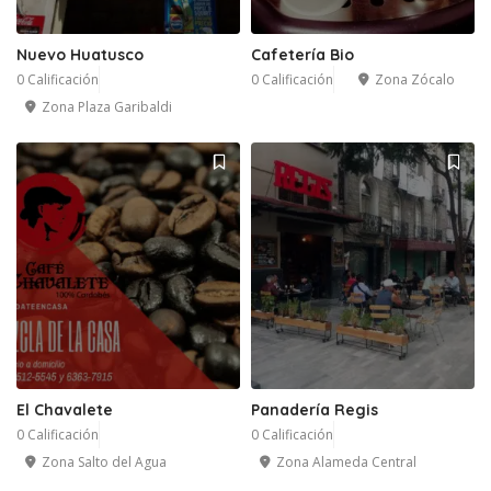
Nuevo Huatusco
Cafetería Bio
0 Calificación
0 Calificación
Zona Zócalo
Zona Plaza Garibaldi
El Chavalete
Panadería Regis
0 Calificación
0 Calificación
Zona Salto del Agua
Zona Alameda Central