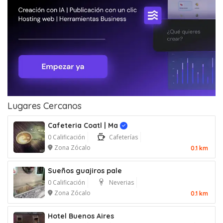
Lugares Cercanos
Cafeteria Coatl | Ma
Verificado
0 Calificación
Cafeterías
Zona Zócalo
0.1 km
Sueños guajiros pale
0 Calificación
Neverias
Zona Zócalo
0.1 km
Hotel Buenos Aires