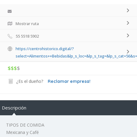
Mostrar ruta
55 5518 5902
https://centrohistorico.digital/?
select=Alimentos++Bebidas&lp_s_loc=&lp_s_tag=&lp_s_cat=56&s
$$$
$
¿Es el dueño?
Reclamar empresa!
Descripción
TIPOS DE COMIDA
Mexicana y Café