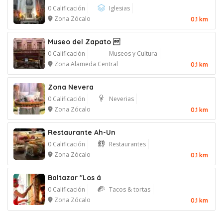
0 Calificación
Iglesias
Zona Zócalo
0.1 km
Museo del Zapato 
0 Calificación
Museos y Cultura
Zona Alameda Central
0.1 km
Zona Nevera
0 Calificación
Neverias
Zona Zócalo
0.1 km
Restaurante Ah-Un
0 Calificación
Restaurantes
Zona Zócalo
0.1 km
Baltazar "Los á
0 Calificación
Tacos & tortas
Zona Zócalo
0.1 km