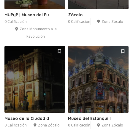
MUPyP | Museo del Pu
Zócalo
0 Calificación
0 Calificación
Zona Zócalo
Zona Monumento a la
Revolución
1
Museo de la Ciudad d
Museo del Estanquill
0 Calificación
Zona Zócalo
0 Calificación
Zona Zócalo