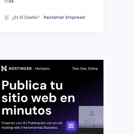
$$
$$
¿Es El Dueño?
Reclamar Empresa!