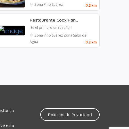
Zona Pino Suárez
0.2 km
Restaurante Coox Han..
¡Sé el primero en reseñar!
Zona Pino Suárez
Zona Salto del
Agua
0.2 km
istórico
Políticas de Privacidad
ive esta