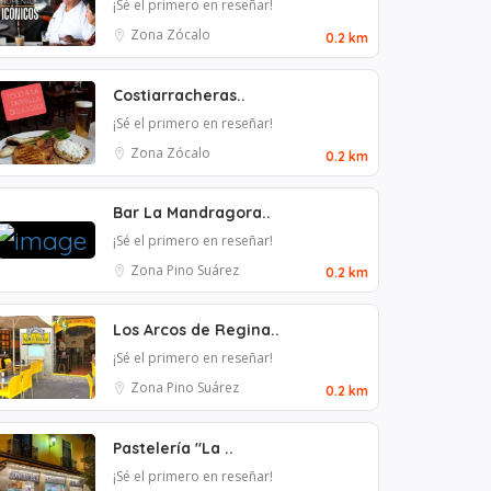
¡Sé el primero en reseñar!
Zona Zócalo
0.2 km
Costiarracheras..
¡Sé el primero en reseñar!
Zona Zócalo
0.2 km
Bar La Mandragora..
¡Sé el primero en reseñar!
Zona Pino Suárez
0.2 km
Los Arcos de Regina..
¡Sé el primero en reseñar!
Zona Pino Suárez
0.2 km
Pastelería "La ..
¡Sé el primero en reseñar!