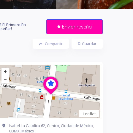
é El Primero En
Enviar reseña
señar!
Compartir
Guardar
Leaflet
Isabel La Católica 62, Centro, Ciudad de México,
CDMX, México