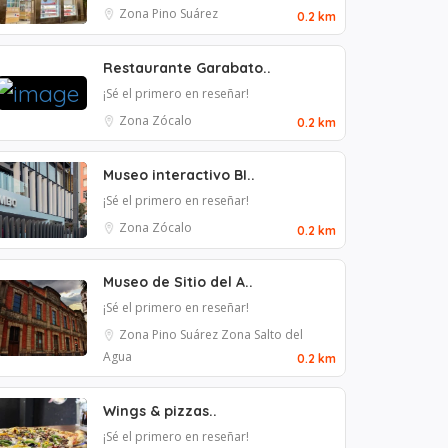
Zona Pino Suárez
0.2 km
Restaurante Garabato..
¡Sé el primero en reseñar!
Zona Zócalo
0.2 km
Museo interactivo BI..
¡Sé el primero en reseñar!
Zona Zócalo
0.2 km
Museo de Sitio del A..
¡Sé el primero en reseñar!
Zona Pino Suárez
Zona Salto del
Agua
0.2 km
Wings & pizzas..
¡Sé el primero en reseñar!