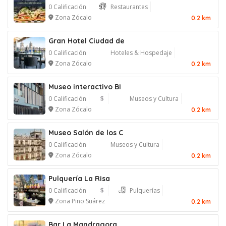
0 Calificación
Restaurantes
Zona Zócalo
0.2 km
Gran Hotel Ciudad de
0 Calificación
Hoteles & Hospedaje
Zona Zócalo
0.2 km
Museo interactivo BI
0 Calificación
$
Museos y Cultura
Zona Zócalo
0.2 km
Museo Salón de los C
0 Calificación
Museos y Cultura
Zona Zócalo
0.2 km
Pulquería La Risa
0 Calificación
$
Pulquerías
Zona Pino Suárez
0.2 km
Bar La Mandragora