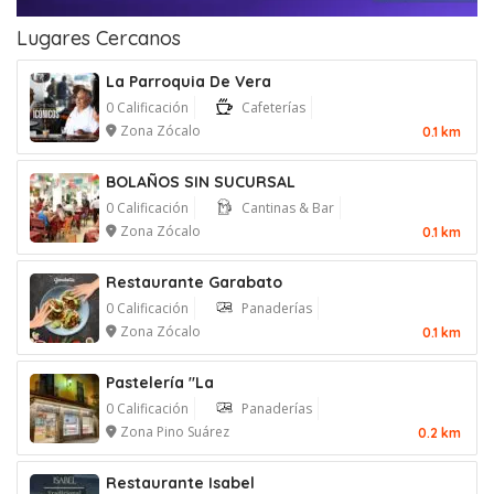
Lugares Cercanos
La Parroquia De Vera
0 Calificación
Cafeterías
Zona Zócalo
0.1 km
BOLAÑOS SIN SUCURSAL
0 Calificación
Cantinas & Bar
Zona Zócalo
0.1 km
Restaurante Garabato
0 Calificación
Panaderías
Zona Zócalo
0.1 km
Pastelería "La
0 Calificación
Panaderías
Zona Pino Suárez
0.2 km
Restaurante Isabel