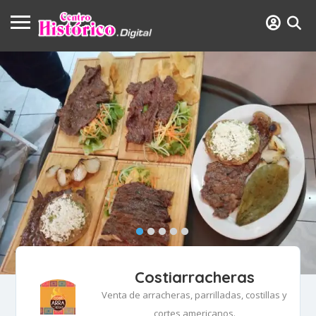
Costiarracheras
Venta de arracheras, parrilladas, costillas y
cortes americanos.