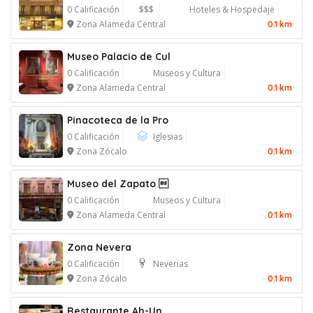
0 Calificación
$$$
Hoteles & Hospedaje
Zona Alameda Central
0.1 km
Museo Palacio de Cul
0 Calificación
Museos y Cultura
Zona Alameda Central
0.1 km
Pinacoteca de la Pro
0 Calificación
Iglesias
Zona Zócalo
0.1 km
Museo del Zapato 
0 Calificación
Museos y Cultura
Zona Alameda Central
0.1 km
Zona Nevera
0 Calificación
Neverias
Zona Zócalo
0.1 km
Restaurante Ah-Un