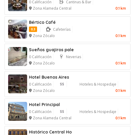
0 Calificación
Cantinas & Bar
Zona Alameda Central
0.1 km
Bértico Café
0.3
Cafeterías
Zona Zócalo
0.1 km
Sueños guajiros pale
0 Calificación
Neverias
Zona Zócalo
0.1 km
Hotel Buenos Aires
0 Calificación
$$
Hoteles & Hospedaje
Zona Zócalo
0.1 km
Hotel Principal
0 Calificación
$$
Hoteles & Hospedaje
Zona Alameda Central
0.1 km
Histórico Central Ho