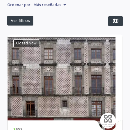
Ordenar por:
Más reseñadas
Ver filtros
Closed Now
$
$$$