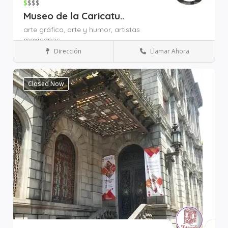
$
$$$
Museo de la Caricatu..
arte gráfico,
arte y humor,
artistas
mexicanos,
Dirección
Llamar Ahora
Museos y Cultura
Zona Plaza de Santo Domingo
Zona Zócalo
Closed Now