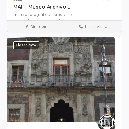
MAF | Museo Archivo ..
archivo fotográfico cdmx,
arte
fotográfico méxico,
centro histórico
cdmx museos,
Dirección
Llamar Ahora
Zona Zócalo
Museos y Cultura
Closed Now