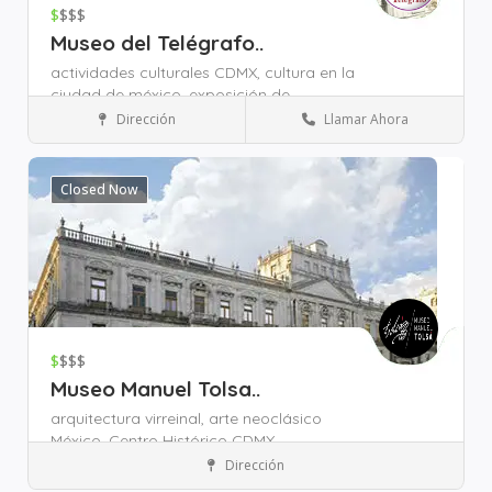
$
$$$
Museo del Telégrafo..
actividades culturales CDMX,
cultura en la
ciudad de méxico,
exposición de
telecomunicaciones,
Dirección
Llamar Ahora
Zona Alameda Central
Museos y Cultura
Closed Now
$
$$$
Museo Manuel Tolsa..
arquitectura virreinal,
arte neoclásico
México,
Centro Histórico CDMX,
Dirección
Zona Alameda Central
Museos y Cultura