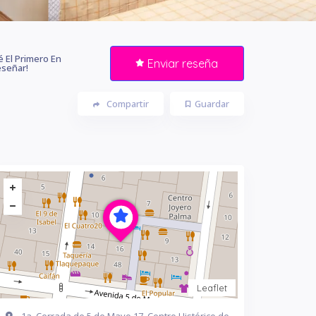
é El Primero En
Enviar reseña
señar!
Compartir
Guardar
Leaflet