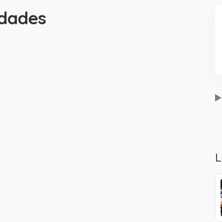
idades
L