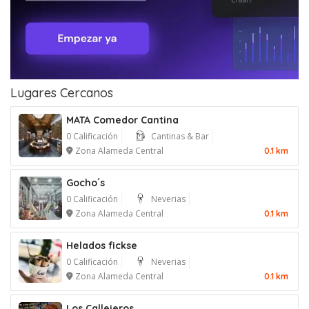
Lugares Cercanos
MATA Comedor Cantina
0 Calificación
Cantinas & Bar
Zona Alameda Central
0.1 km
Gocho´s
0 Calificación
Neverias
Zona Alameda Central
0.1 km
Helados fickse
0 Calificación
Neverias
Zona Alameda Central
0.1 km
Los Callejeros