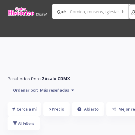
Qué
Zócalo CDMX
Resultados Para
Ordenar por:
Más reseñadas
Cerca a mí
$ Precio
Abierto
Mejor re
All Filters