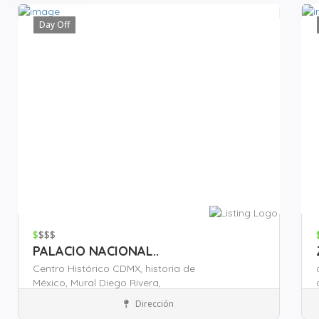
Day Off
$
$$$
PALACIO NACIONAL..
Centro Histórico CDMX,
historia de
México,
Mural Diego Rivera,
Dirección
Zona Zócalo
Atracción Turísticas