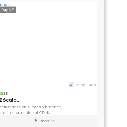
Day Off
$
$$$
Zócalo..
actividades en el centro histórico,
arquitectura colonial CDMX,
atractivos turísticos CDMX,
Dirección
Zona Zócalo
Atracción Turísticas