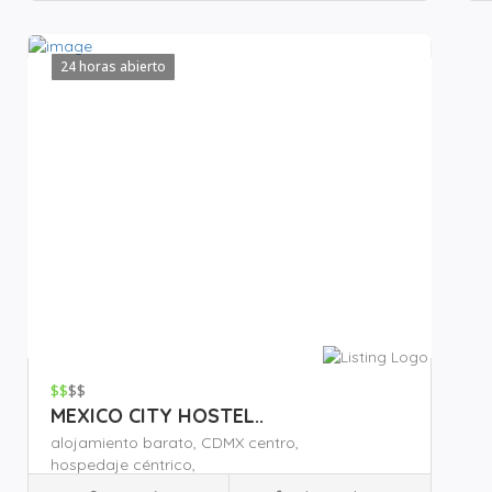
Guardar
24 horas abierto
Gua
$$
$$
MEXICO CITY HOSTEL..
alojamiento barato,
CDMX centro,
hospedaje céntrico,