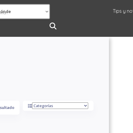
Tips y no
Dónde
sultado