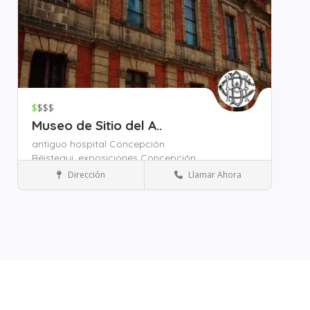
$
$$$
Museo de Sitio del A..
antiguo hospital Concepción
Béistegui,
exposiciones Concepción
Béistegui,
historia de la medicina en
Dirección
Llamar Ahora
Museos y Cultura
México,
Zona Pino Suárez
Zona Salto del Agua
Guardar