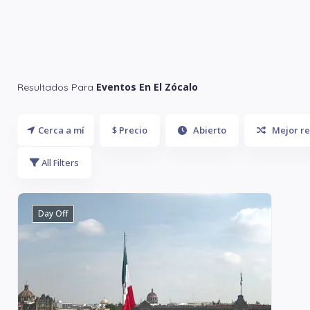
Eventos En El Zócalo
Resultados Para
Cerca a mí
$ Precio
Abierto
Mejor re
All Filters
Day Off