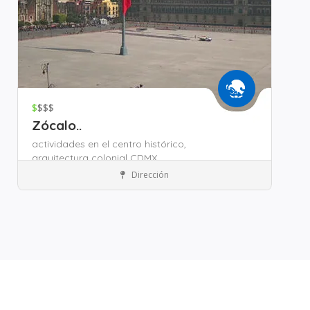
$
$$$
Zócalo..
actividades en el centro histórico,
arquitectura colonial CDMX,
atractivos turísticos CDMX,
Dirección
Zona Zócalo
Atracción Turísticas
Guardar