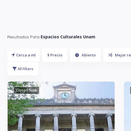
Espacios Culturales Unam
Resultados Para
Cerca a mí
$ Precio
Abierto
Mejor re
All Filters
Closed Now