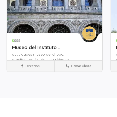
$
$$$
Museo del Instituto ..
actividades museo del chopo,
arquitectura Art Nouveau México,
arte contemporáneo México,
Dirección
Llamar Ahora
Museos y Cultura
Zona Monumento a la Revolución
Guardar
Gua