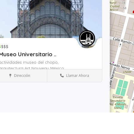
$
$$$
Museo Universitario ..
actividades museo del chopo,
arquitectura Art Nouveau México,
arte contemporáneo México,
Dirección
Llamar Ahora
Museos y Cultura
Zona Monumento a la Revolución
rdar